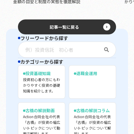
金額の目安と制度の実態を徹底解説
かり
記事一覧に戻る
フリーワードから探す
カテゴリーから探す
投資基礎知識
退職金運用
投資初心者の方にもわ
かりやすく投資の基礎
知識を紹介します。
古橋の解説動画
古橋の解説コラム
Action合同会社の代表
Action合同会社の代表
「古橋」が投資の幅広
「古橋」が投資の幅広
いトピックについて動
いトピックについて解
画で解説します。
説します。