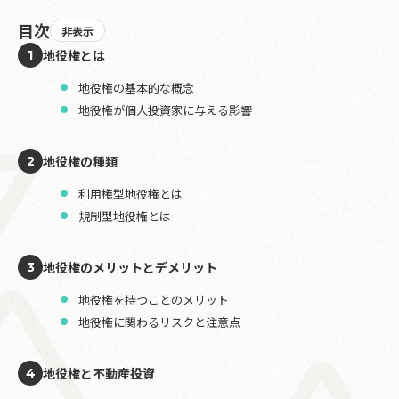
目次
非表示
地役権とは
1
地役権の基本的な概念
地役権が個人投資家に与える影響
地役権の種類
2
利用権型地役権とは
規制型地役権とは
地役権のメリットとデメリット
3
地役権を持つことのメリット
地役権に関わるリスクと注意点
地役権と不動産投資
4