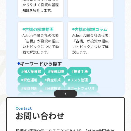
かりやすく投資の基礎
知識を紹介します。
古橋の解説動画
古橋の解説コラム
Action合同会社の代表
Action合同会社の代表
「古橋」が投資の幅広
「古橋」が投資の幅広
いトピックについて動
いトピックについて解
画で解説します。
説します。
キーワードから探す
個人投資家
投資戦略
投資手法
資産運用
資産形成
リスク管理
投資判断
分散投資
ポートフォリオ
株式
リスク分散
長期投資
分析
初心者向け
投資信託
不動産投資
債権
Contact
お問い合わせ
配当金
投資指標
プロ投資家向け
金融商品
資金調達
資金計画
退職金
投資の相談や気になることがあれば、
Action合同会社
複利効果
トレンド
相続
ETF