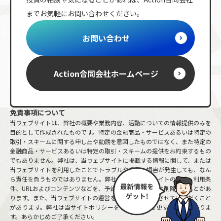
までお気軽にお問い合わせください。
レバレッジ
ボラティリティ
分配金
節税対策
海外株式
リバランス
NISA
お問い合わせ
投資ルール
株主優待
日経平均株価
iDeCo
動画
先物取引
S&P
金融政策
保険商品
市場指数
金
Action合同会社
ホームページ
FX
確定申告
少人数私募債
含み損
免責事項について
当ウェブサイトは、弊社の概要や業務内容、活動についての情報提供のみを
目的として作成されたものです。特定の金融商品・サービスあるいは特定の
取引・スキームに関する申し出や勧誘を意図したものではなく、また特定の
金融商品・サービスあるいは特定の取引・スキームの提供をお約束するもの
でもありません。弊社は、当ウェブサイトに掲載する情報に関して、または
当ウェブサイトを利用したことでトラブルや損失、損害が発生しても、なん
ら責任を負うものではありません。弊社は、当ウェブサイトの構成、利用条
件、URLおよびコンテンツなどを、予告なしに変更または削除することがあ
ります。また、当ウェブサイトの運営を中断または中止させていただくこと
があります。弊社は当サイトポリシーを予告なしに変更することがありま
す。あらかじめご了承ください。