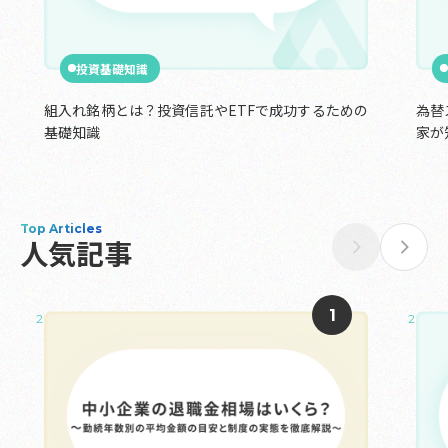
投資基礎知識
組入れ銘柄とは？投資信託やETFで成功するための
為替
基礎知識
家が
Top Articles
人気記事
2025.05.02
2024.