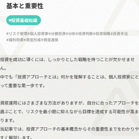
基本と重要性
投資基礎知識
リスク管理
個人投資家
分散投資
分析
投資判断
投資戦略
投資手法
複利効果
資産形成
資産運用
投資を成功に導くには、しっかりとした戦略を持つことが欠かせませ
ん。
中でも「投資アプローチとは」何かを理解することは、個人投資家にと
って重要な第一歩です。
資産運用にはさまざまな方法がありますが、自分に合ったアプローチを
選ぶことで、リスクを最小限に抑えながら目標を達成する可能性が高ま
ります。
当記事では、投資アプローチの基本概念からその重要性までをわかりや
すく解説します。