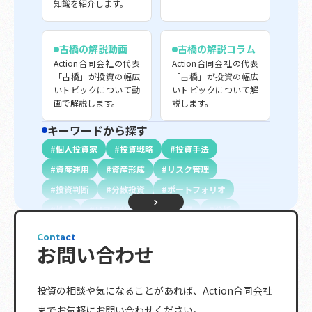
知識を紹介します。
古橋の解説動画
古橋の解説コラム
Action合同会社の代表
Action合同会社の代表
「古橋」が投資の幅広
「古橋」が投資の幅広
いトピックについて動
いトピックについて解
画で解説します。
説します。
キーワードから探す
個人投資家
投資戦略
投資手法
資産運用
資産形成
リスク管理
投資判断
分散投資
ポートフォリオ
株式
リスク分散
長期投資
分析
初心者向け
投資信託
不動産投資
債権
Contact
お問い合わせ
配当金
投資指標
プロ投資家向け
金融商品
資金調達
資金計画
退職金
投資の相談や気になることがあれば、
Action合同会社
複利効果
トレンド
相続
ETF
までお気軽にお問い合わせください。
レバレッジ
ボラティリティ
分配金