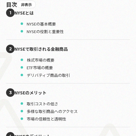
目次
非表示
NYSEとは
1
NYSEの基本概要
NYSEの役割と重要性
NYSEで取引される金融商品
2
株式市場の概要
ETF市場の概要
デリバティブ商品の取引
NYSEのメリット
3
取引コストの低さ
多様な取引商品へのアクセス
市場の信頼性と透明性