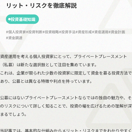
リット・リスクを徹底解説
投資基礎知識
個人投資家
投資判断
投資戦略
投資手法
資産形成
資産運用
資金計画
資金調達
資産運用を考える個人投資家にとって、プライベートプレースメント
（私募）は新たな選択肢として注目を集めています。
これは、企業が限られた少数の投資家に限定して資金を募る投資方法で
あり、公募とは異なる特徴や利点を持っています。
公募にはないプライベートプレースメントならではの独自の魅力や、そ
のリスクについて詳しく知ることで、投資の幅を広げるための理解が深
まるでしょう。
当記事では、基本的な仕組みからメリット・リスクまでをわかりやすく