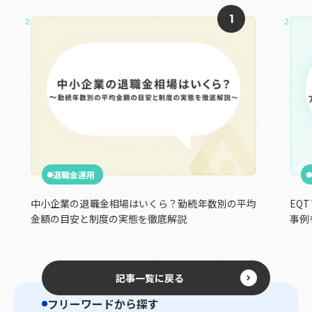
2025.05.02
2025.0
退職金運用
中小企業の退職金相場はいくら？勤続年数別の平均
EQ
金額の目安と制度の実態を徹底解説
事例
記事一覧に戻る
フリーワードから探す