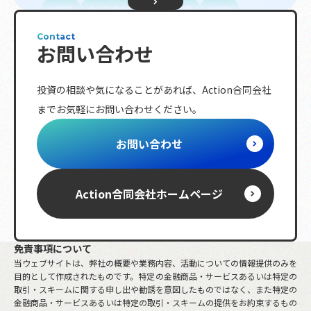
株式
リスク分散
長期投資
分析
初心者向け
投資信託
不動産投資
債権
Contact
お問い合わせ
配当金
投資指標
プロ投資家向け
金融商品
資金調達
資金計画
退職金
投資の相談や気になることがあれば、
Action合同会社
複利効果
トレンド
相続
ETF
までお気軽にお問い合わせください。
レバレッジ
ボラティリティ
分配金
節税対策
海外株式
リバランス
NISA
お問い合わせ
投資ルール
株主優待
日経平均株価
iDeCo
動画
先物取引
S&P
金融政策
保険商品
市場指数
金
Action合同会社
ホームページ
FX
確定申告
少人数私募債
含み損
免責事項について
当ウェブサイトは、弊社の概要や業務内容、活動についての情報提供のみを
目的として作成されたものです。特定の金融商品・サービスあるいは特定の
取引・スキームに関する申し出や勧誘を意図したものではなく、また特定の
金融商品・サービスあるいは特定の取引・スキームの提供をお約束するもの