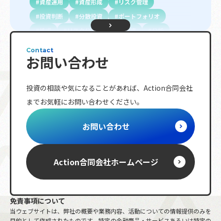
資産運用
資産形成
リスク管理
投資判断
分散投資
ポートフォリオ
株式
リスク分散
長期投資
分析
初心者向け
投資信託
不動産投資
債権
Contact
お問い合わせ
配当金
投資指標
プロ投資家向け
金融商品
資金調達
資金計画
退職金
投資の相談や気になることがあれば、
Action合同会社
複利効果
トレンド
相続
ETF
までお気軽にお問い合わせください。
レバレッジ
ボラティリティ
分配金
節税対策
海外株式
リバランス
NISA
お問い合わせ
投資ルール
株主優待
日経平均株価
iDeCo
動画
先物取引
S&P
金融政策
保険商品
市場指数
金
Action合同会社
ホームページ
FX
確定申告
少人数私募債
含み損
免責事項について
当ウェブサイトは、弊社の概要や業務内容、活動についての情報提供のみを
目的として作成されたものです。特定の金融商品・サービスあるいは特定の