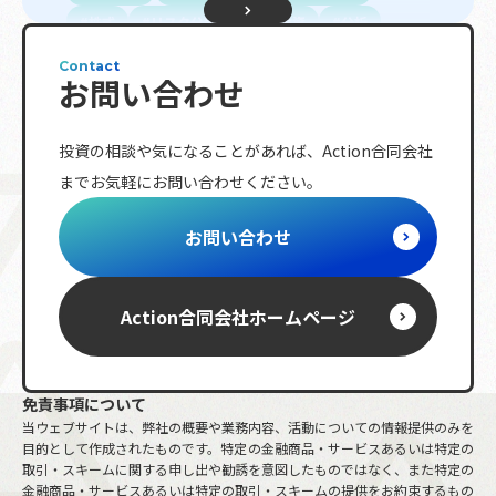
株式
リスク分散
長期投資
分析
初心者向け
投資信託
不動産投資
債権
Contact
お問い合わせ
配当金
投資指標
プロ投資家向け
金融商品
資金調達
資金計画
退職金
投資の相談や気になることがあれば、
Action合同会社
複利効果
トレンド
相続
ETF
までお気軽にお問い合わせください。
レバレッジ
ボラティリティ
分配金
節税対策
海外株式
リバランス
NISA
お問い合わせ
投資ルール
株主優待
日経平均株価
iDeCo
動画
先物取引
S&P
金融政策
保険商品
市場指数
金
Action合同会社
ホームページ
FX
確定申告
少人数私募債
含み損
免責事項について
当ウェブサイトは、弊社の概要や業務内容、活動についての情報提供のみを
目的として作成されたものです。特定の金融商品・サービスあるいは特定の
取引・スキームに関する申し出や勧誘を意図したものではなく、また特定の
金融商品・サービスあるいは特定の取引・スキームの提供をお約束するもの