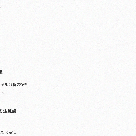
性
因
法
ンタル分析の役割
ント
の注意点
性の必要性