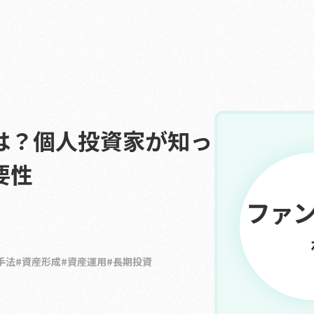
は？個人投資家が知っ
要性
手法
資産形成
資産運用
長期投資