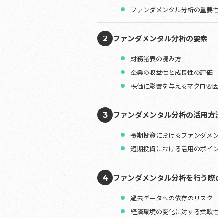
ファンダメンタル分析の重要
ファンダメンタル分析の要素
2
財務諸表の読み方
企業の収益性と成長性の評価
株価に影響を与えるマクロ要
ファンダメンタル分析の活用方
3
長期投資におけるファンダメ
短期投資における活用のポイ
ファンダメンタル分析を行う際
4
過去データへの依存のリスク
経済環境の変化に対する柔軟