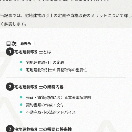
当記事では、宅地建物取引士の定義や資格取得のメリットについて詳し
く解説します。
目次
非表示
宅地建物取引士とは
1
宅地建物取引士の定義
宅地建物取引士の資格取得の重要性
宅地建物取引士の業務内容
2
売買・賃貸契約における重要事項説明
契約書類の作成・交付
不動産取引の法的アドバイス
宅地建物取引士の需要と将来性
3