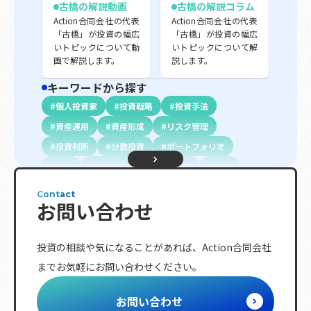
古橋の解説動画
古橋の解説コラム
Action合同会社の代表
Action合同会社の代表
「古橋」が投資の幅広
「古橋」が投資の幅広
いトピックについて動
いトピックについて解
画で解説します。
説します。
キーワードから探す
個人投資家
投資戦略
投資手法
資産運用
資産形成
リスク管理
投資判断
分散投資
ポートフォリオ
株式
リスク分散
長期投資
分析
初心者向け
投資信託
不動産投資
債権
Contact
お問い合わせ
配当金
投資指標
プロ投資家向け
金融商品
資金調達
資金計画
退職金
投資の相談や気になることがあれば、
Action合同会社
複利効果
トレンド
相続
ETF
までお気軽にお問い合わせください。
レバレッジ
ボラティリティ
分配金
節税対策
海外株式
リバランス
NISA
お問い合わせ
投資ルール
株主優待
日経平均株価