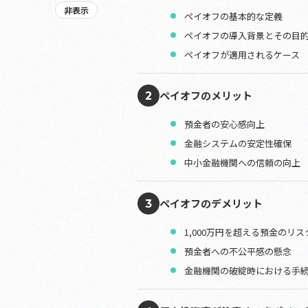
非表示
ペイオフの基本的な定義
ペイオフの導入背景とその目
ペイオフが適用されるケース
ペイオフのメリット
2
預金者の安心感向上
金融システムの安定性確保
中小金融機関への信頼の向上
ペイオフのデメリット
3
1,000万円を超える預金のリス
預金者への不公平感の懸念
金融機関の破綻時における手