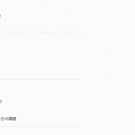
的
ク
続きの課題