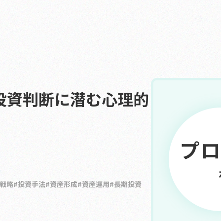
投資判断に潜む心理的
戦略
投資手法
資産形成
資産運用
長期投資