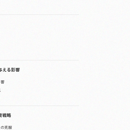
与える影響
影響
化
り
資戦略
スの克服