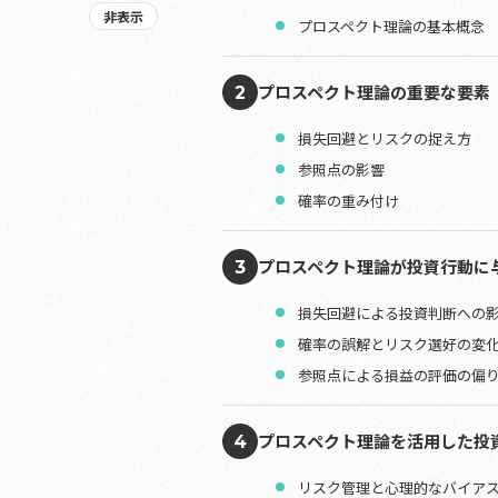
非表示
プロスペクト理論の基本概念
プロスペクト理論の重要な要素
2
損失回避とリスクの捉え方
参照点の影響
確率の重み付け
プロスペクト理論が投資行動に
3
損失回避による投資判断への
確率の誤解とリスク選好の変
参照点による損益の評価の偏
プロスペクト理論を活用した投
4
リスク管理と心理的なバイア