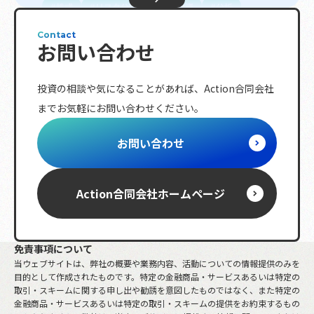
株式
リスク分散
長期投資
分析
初心者向け
投資信託
不動産投資
債権
Contact
お問い合わせ
配当金
投資指標
プロ投資家向け
金融商品
資金調達
資金計画
退職金
投資の相談や気になることがあれば、
Action合同会社
複利効果
トレンド
相続
ETF
までお気軽にお問い合わせください。
レバレッジ
ボラティリティ
分配金
節税対策
海外株式
リバランス
NISA
お問い合わせ
投資ルール
株主優待
日経平均株価
iDeCo
動画
先物取引
S&P
金融政策
保険商品
市場指数
金
Action合同会社
ホームページ
FX
確定申告
少人数私募債
含み損
免責事項について
当ウェブサイトは、弊社の概要や業務内容、活動についての情報提供のみを
目的として作成されたものです。特定の金融商品・サービスあるいは特定の
取引・スキームに関する申し出や勧誘を意図したものではなく、また特定の
金融商品・サービスあるいは特定の取引・スキームの提供をお約束するもの