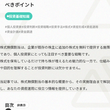
べきポイント
投資基礎知識
個人投資家
投資判断
投資戦略
投資手法
株式
資産形成
資産運用
資金計画
資金調達
株式無償割当は、企業が既存の株主に追加の株式を無料で提供する施策
であり、個人投資家にとっても注目すべき重要な戦略です。
株式を保有しているだけで持ち株が増えるため魅力的な一方で、仕組み
や目的を理解することが投資判断には欠かせません。
当記事では、株式無償割当の基本的な概要から、その実施理由まで解説
し、あなたの資産運用に役立つ情報を提供していきます。
目次
非表示