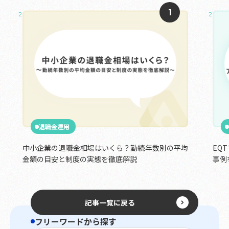
2025.05.02
2025.0
退職金運用
中小企業の退職金相場はいくら？勤続年数別の平均
EQ
金額の目安と制度の実態を徹底解説
事例
記事一覧に戻る
フリーワードから探す