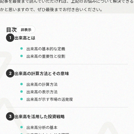
記事を最後まで読んでいただければ、上記のお悩みについて解決できる
かと思いますので、ぜひ最後までお付き合いください。
目次
非表示
出来高とは
1
出来高の基本的な定義
出来高の重要性と役割
出来高の計算方法とその意味
2
出来高の計算方法
出来高の表示方法
出来高が示す市場の活発度
出来高を活用した投資戦略
3
出来高分析の基本