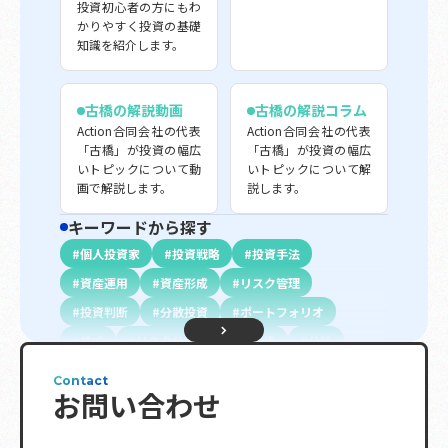
投資初心者の方にもわ
かりやすく投資の基礎
知識を紹介します。
古橋の解説動画
古橋の解説コラム
Action合同会社の代表
Action合同会社の代表
「古橋」が投資の幅広
「古橋」が投資の幅広
いトピックについて動
いトピックについて解
画で解説します。
説します。
キーワードから探す
個人投資家
投資戦略
投資手法
資産運用
資産形成
リスク管理
投資判断
分散投資
ポートフォリオ
株式
リスク分散
長期投資
分析
初心者向け
投資信託
不動産投資
債権
Contact
お問い合わせ
配当金
投資指標
プロ投資家向け
金融商品
資金調達
資金計画
退職金