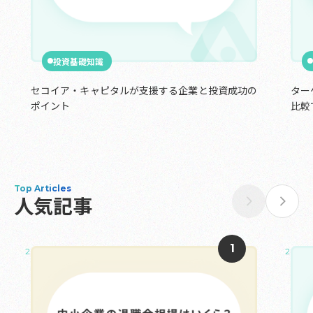
投資基礎知識
セコイア・キャピタルが支援する企業と投資成功の
ター
ポイント
比較
Top Articles
人気記事
2025.05.02
2025.0