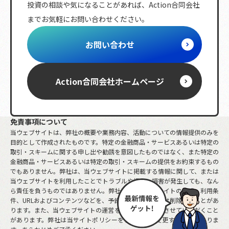
投資の相談や気になることがあれば、
Action合同会社
複利効果
トレンド
相続
ETF
までお気軽にお問い合わせください。
レバレッジ
ボラティリティ
分配金
節税対策
海外株式
リバランス
NISA
お問い合わせ
投資ルール
株主優待
日経平均株価
iDeCo
動画
先物取引
S&P
金融政策
保険商品
市場指数
金
Action合同会社
ホームページ
FX
確定申告
少人数私募債
含み損
免責事項について
当ウェブサイトは、弊社の概要や業務内容、活動についての情報提供のみを
目的として作成されたものです。特定の金融商品・サービスあるいは特定の
取引・スキームに関する申し出や勧誘を意図したものではなく、また特定の
金融商品・サービスあるいは特定の取引・スキームの提供をお約束するもの
でもありません。弊社は、当ウェブサイトに掲載する情報に関して、または
当ウェブサイトを利用したことでトラブルや損失、損害が発生しても、なん
ら責任を負うものではありません。弊社は、当ウェブサイトの構成、利用条
件、URLおよびコンテンツなどを、予告なしに変更または削除することがあ
ります。また、当ウェブサイトの運営を中断または中止させていただくこと
があります。弊社は当サイトポリシーを予告なしに変更することがありま