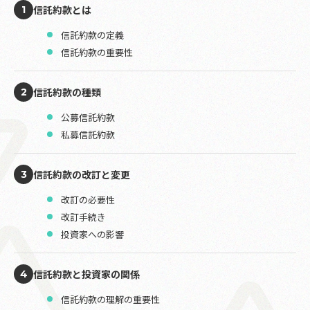
信託約款とは
1
信託約款の定義
信託約款の重要性
信託約款の種類
2
公募信託約款
私募信託約款
信託約款の改訂と変更
3
改訂の必要性
改訂手続き
投資家への影響
信託約款と投資家の関係
4
信託約款の理解の重要性