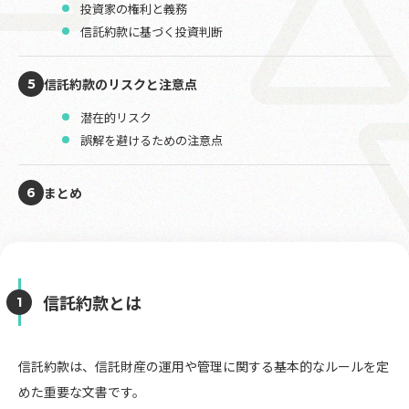
投資家の権利と義務
信託約款に基づく投資判断
信託約款のリスクと注意点
5
潜在的リスク
誤解を避けるための注意点
まとめ
6
信託約款とは
信託約款は、信託財産の運用や管理に関する基本的なルールを定
めた重要な文書です。