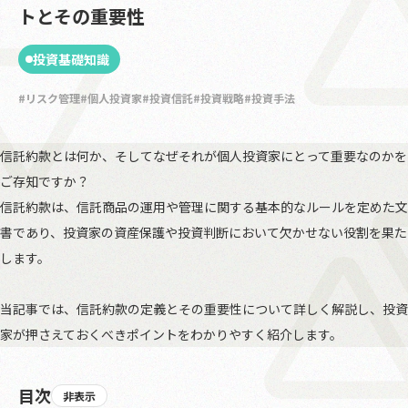
トとその重要性
投資基礎知識
リスク管理
個人投資家
投資信託
投資戦略
投資手法
信託約款とは何か、そしてなぜそれが個人投資家にとって重要なのかを
ご存知ですか？
信託約款は、信託商品の運用や管理に関する基本的なルールを定めた文
書であり、投資家の資産保護や投資判断において欠かせない役割を果た
します。
当記事では、信託約款の定義とその重要性について詳しく解説し、投資
家が押さえておくべきポイントをわかりやすく紹介します。
目次
非表示